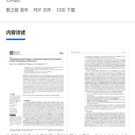
归问题。
数之联
发布
PDF
文件
13次
下载
内容详述